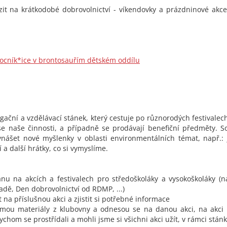
zit na krátkodobé dobrovolnictví - víkendovky a prázdninové akc
ocník*ice v brontosauřím dětském oddílu
gační a vzdělávací stánek, který cestuje po různorodých festivale
e naše činnosti, a případně se prodávají benefiční předměty. So
nášet nové myšlenky v oblasti environmentálních témat, např.: 
í a další hrátky, co si vymyslíme.
nu na akcích a festivalech pro středoškoláky a vysokoškoláky (n
dě, Den dobrovolnictví od RDMP, ...)
na příslušnou akci a zjistit si potřebné informace
ezmou materiály z klubovny a odnesou se na danou akci, na akci
bychom se prostřídali a mohli jsme si všichni akci užít, v rámci stá