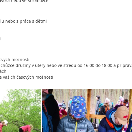
 dvora nebo ve Stromovce
ílu nebo z práce s dětmi
i
sových možností
chůzce družiny v úterý nebo ve středu od 16:00 do 18:00 a příprav
kách
e vašich časových možností