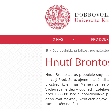
O NÁS
PRO DOBR
Dobrovolnické příležitosti pro naše st
Hnutí Bronto
Hnutí Brontosaurus propojuje smyslup
na celý život. Sdružujeme mladé lidi 
prostředí kolem nás. Máme více než pade
Vychováváme děti v oddílech, vzděláv
přes 100 000 hodin dobrovolnické pr
obnovovat mokřady, kosit orchidejové 
rumunském Banátu.