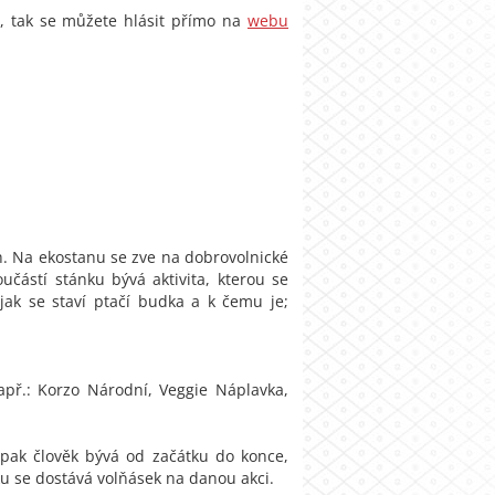
e, tak se můžete hlásit přímo na
webu
ch. Na ekostanu se zve na dobrovolnické
učástí stánku bývá aktivita, kterou se
jak se staví ptačí budka a k čemu je;
apř.: Korzo Národní, Veggie Náplavka,
 pak člověk bývá od začátku do konce,
nku se dostává volňásek na danou akci.