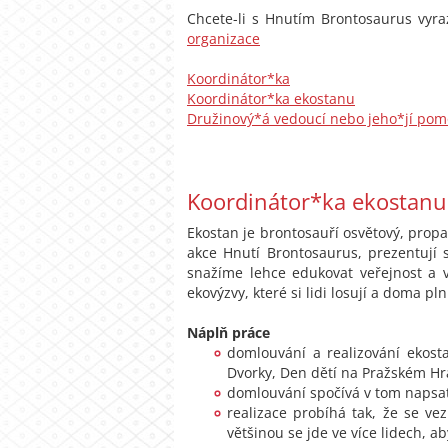
Chcete-li s Hnutím Brontosaurus vyra
organizace
Koordinátor*ka
Koordinátor*ka ekostanu
Družinový*á vedoucí nebo jeho*jí pom
Koordinátor*ka ekostanu
Ekostan je brontosauří osvětový, propa
akce Hnutí Brontosaurus, prezentují s
snažíme lehce edukovat veřejnost a v
ekovýzvy, které si lidi losují a doma pln
Náplň práce
domlouvání a realizování ekosta
Dvorky, Den dětí na Pražském Hra
domlouvání spočívá v tom napsat 
realizace probíhá tak, že se v
většinou se jde ve více lidech, a