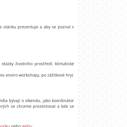
na stánku prezentuje a aby se poznal s
otázky životního prostředí, klimatické
es enviro workshopy, po zážitkové hry)
idla bývají o víkendu, jako koordinátor
terých se chceme prezentovat a kde se
booku
nebo
webu
.