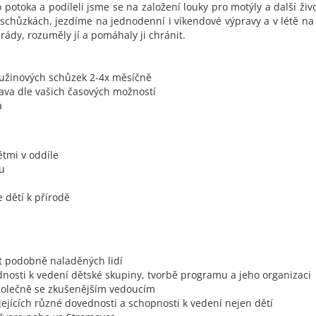
potoka a podíleli jsme se na založení louky pro motýly a další živ
chůzkách, jezdíme na jednodenní i víkendové výpravy a v létě na 
rády, rozuměly jí a pomáhaly ji chránit.
užinových schůzek 2-4x měsíčně
rava dle vašich časových možností
a
ětmi v oddíle
ku
 dětí k přírodě
st podobně naladěných lidí
dnosti k vedení dětské skupiny, tvorbě programu a jeho organizaci
polečně se zkušenějším vedoucím
jejících různé dovednosti a schopnosti k vedení nejen dětí