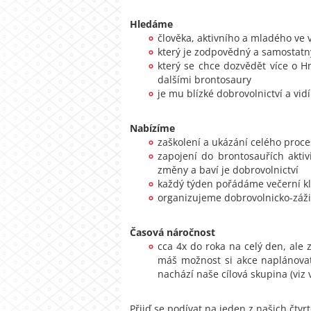
Hledáme
člověka, aktivního a mladého ve 
který je zodpovědný a samostatn
který se chce dozvědět více o H
dalšími brontosaury
je mu blízké dobrovolnictví a vi
Nabízíme
zaškolení a ukázání celého proc
zapojení do brontosauřích aktivi
změny a baví je dobrovolnictví
každý týden pořádáme večerní klu
organizujeme dobrovolnicko-záži
Časová náročnost
cca 4x do roka na celý den, ale 
máš možnost si akce naplánovat
nachází naše cílová skupina (viz 
Přijď se podívat na jeden z našich čtv