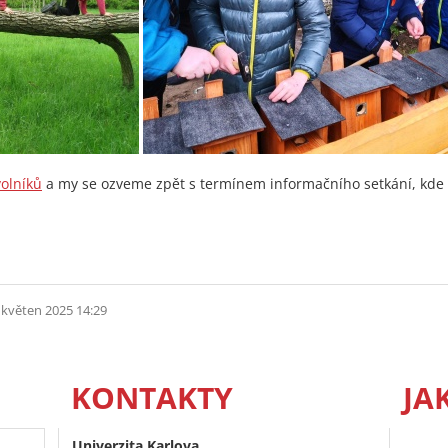
olníků
a my se ozveme zpět s termínem informačního setkání, kde 
 květen 2025 14:29
KONTAKTY
JA
Univerzita Karlova