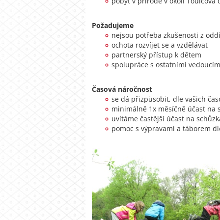
pobyt v přírodě v okolí Toulcova
Požadujeme
nejsou potřeba zkušenosti z odd
ochota rozvíjet se a vzdělávat
partnerský přístup k dětem
spolupráce s ostatními vedoucím
Časová náročnost
se dá přizpůsobit, dle vašich ča
minimálně 1x měsíčně účast na s
uvítáme častější účast na schůz
pomoc s výpravami a táborem dl