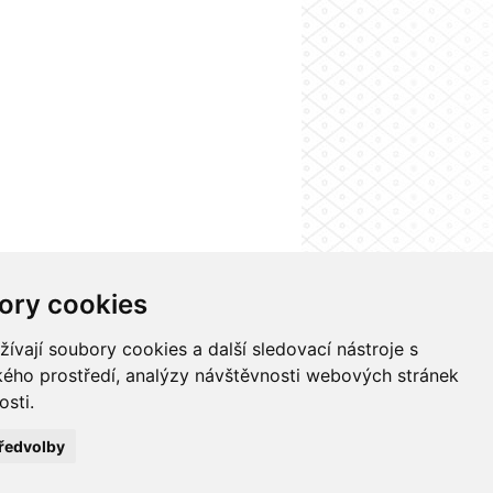
ory cookies
nformačního systému UK
Nastavení cookies
vají soubory cookies a další sledovací nástroje s
ského prostředí, analýzy návštěvnosti webových stránek
osti.
ředvolby