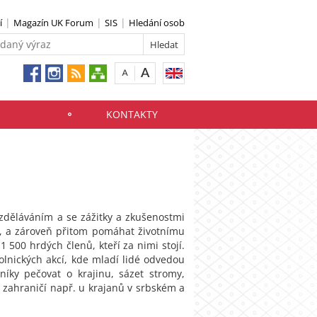
í
Magazín UK Forum
SIS
Hledání osob
KONTAKTY
zděláváním a se zážitky a zkušenostmi
se, a zároveň přitom pomáhat životnímu
1 500 hrdých členů, kteří za nimi stojí.
lnických akcí, kde mladí lidé odvedou
íky pečovat o krajinu, sázet stromy,
 zahraničí např. u krajanů v srbském a