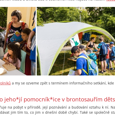
olníků
a my se ozveme zpět s termínem informačního setkání, kde 
o jeho*jí pomocník*ice v brontosauřím dět
uje na pobyt v přírodě, její poznávání a budování vztahu k ní. 
 dávat jim tím to, co jim v dnešní době chybí. Také se společně