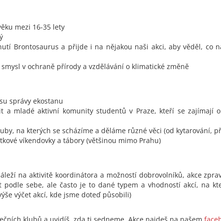
věku mezi 16-35 lety
ý
nutí Brontosaurus a přijde i na nějakou naši akci, aby věděl, co 
dí smysl v ochraně přírody a vzdělávání o klimatické změně
esu správy ekostanu
t a mladé aktivní komunity studentů v Praze, kteří se zajímají o 
by, na kterých se scházíme a děláme různé věci (od kytarování, př
tkové víkendovky a tábory (většinou mimo Prahu)
záleží na aktivitě koordinátora a možností dobrovolníků, akce zprav
 podle sebe, ale často je to dané typem a vhodností akcí, na k
výše výčet akcí, kde jsme doteď působili)
rtečních klubů a uvidíš, zda ti sedneme. Akce najdeš na našem
face