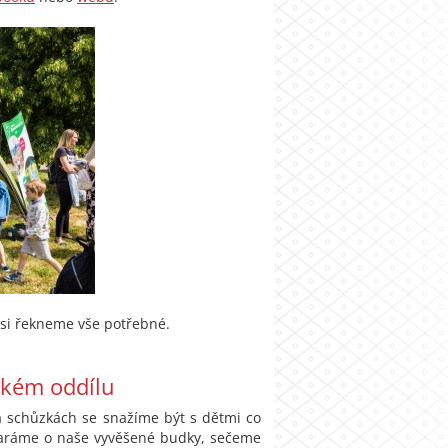
si řekneme vše potřebné.
ském oddílu
Na schůzkách se snažíme být s dětmi co
 staráme o naše vyvěšené budky, sečeme