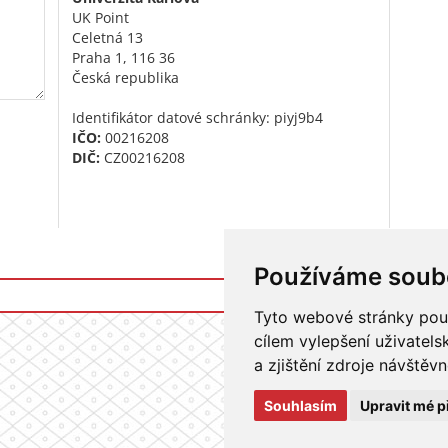
UK Point
Celetná 13
Praha 1, 116 36
Česká republika
Identifikátor datové schránky: piyj9b4
IČO:
00216208
DIČ:
CZ00216208
Používáme soub
Přihlášení do i
Tyto webové stránky použí
cílem vylepšení uživatel
a zjištění zdroje návštěvn
Souhlasím
Upravit mé p