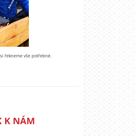
si řekneme vše potřebné.
K K NÁM