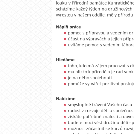
louku v Přírodní památce Kunratického 
scházíme každý týden na družinových s
vyrostou v našem oddíle, měly přírodu 
Náplň práce
pomoc s přípravou a vedením dr
účast na výpravách a jejich příp
uvítáme pomoc s vedením tábor
Hledáme
toho, kdo má zájem pracovat s d
má blízko k přírodě a je rád ven
je na něho spolehnutí
pomůže vytvářet pozitivní postoje
Nabízíme
smysluplné trávení Vašeho času
radost z rozvoje dětí a společno
získáte potřebné znalosti a dove
budete moci vést družinu dětí s
možnost zúčastnit se kurzů rozví